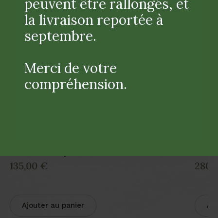
peuvent être rallongés, et
la livraison reportée à
septembre.
Merci de votre
compréhension.
Grand abat-jour clair
Lampe
135,00
€
280,
Ajouter au panier
Ajo