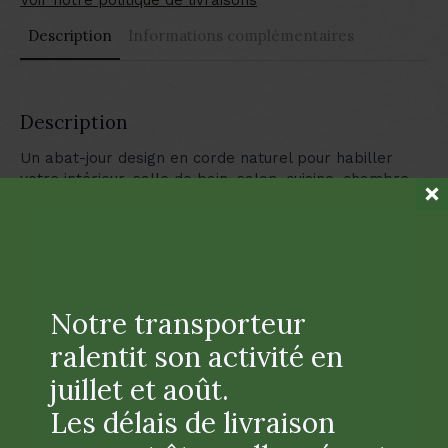
Description
Informations complémentaires
Description
Un abat-jour design en corde naturel pour habiller
votre intérieur, salle de bain, salon, cuisine, chambre…
selon votre déco et vos envies !
Notre transporteur
Produits similaires
ralentit son activité en
juillet et août.
Les délais de livraison