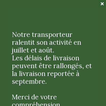
Notre transporteur
ralentit son activité en
Paiement 100% sécurisé
juillet et août.
Sécurité de paiement garantie
Les délais de livraison
peuvent être rallongés, et
la livraison reportée à
septembre.
Merci de votre
compréhension.