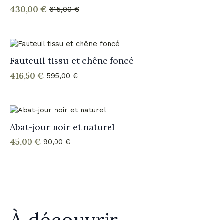
430,00
€
615,00
€
Le
Le
prix
prix
initial
actuel
était :
est :
615,00 €.
430,00 €.
Fauteuil tissu et chêne foncé
416,50
€
595,00
€
Le
Le
prix
prix
initial
actuel
était :
est :
595,00 €.
416,50 €.
Abat-jour noir et naturel
45,00
€
90,00
€
Le
Le
prix
prix
initial
actuel
était :
est :
90,00 €.
45,00 €.
À découvrir