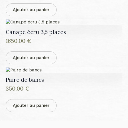
prix
prix
initial
actuel
Ajouter au panier
était :
est :
615,00 €.
430,00 €.
Canapé écru 3,5 places
1650,00
€
Ajouter au panier
Paire de bancs
350,00
€
Ajouter au panier