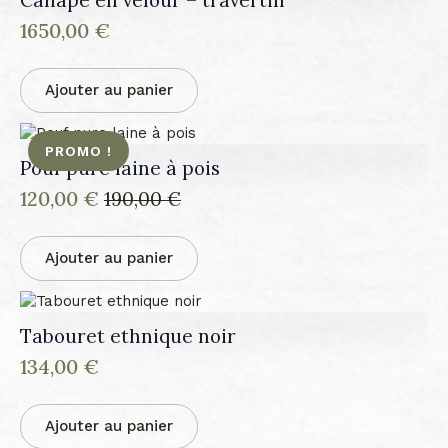
1650,00
€
Ajouter au panier
PROMO !
Pouf pure laine à pois
120,00
€
190,00
€
Le
Le
prix
prix
initial
actuel
Ajouter au panier
était :
est :
190,00 €.
120,00 €.
Tabouret ethnique noir
134,00
€
Ajouter au panier