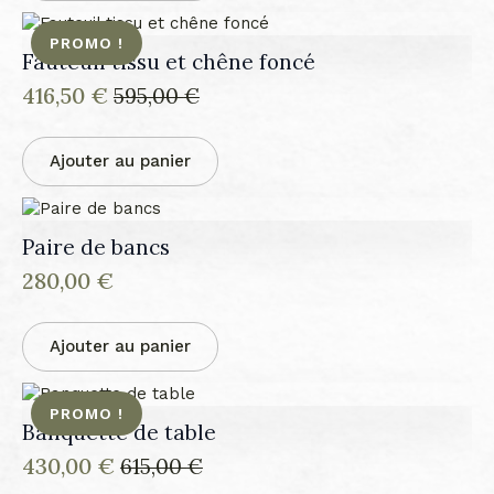
PROMO !
Fauteuil tissu et chêne foncé
416,50
€
595,00
€
Le
Le
prix
prix
initial
actuel
Ajouter au panier
était :
est :
595,00 €.
416,50 €.
Paire de bancs
280,00
€
Ajouter au panier
PROMO !
Banquette de table
430,00
€
615,00
€
Le
Le