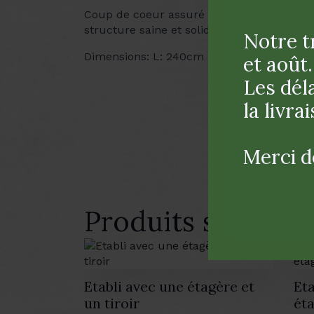
Coup de coeur assuré pour cet établi en h
structure saine et solide.
Notre tr
Dimensions: L: 240cm x H: 71cm P: 44cm
et août.
Les déla
la livr
Merci d
Produits similaire
Etabli avec une étagère et
Eta
un tiroir
ét