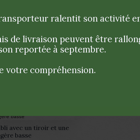
être massif. son plateau épais et ses marques du temps r
ansporteur ralentit son activité en 
is de livraison peuvent être rallon
aison reportée à septembre.
e votre compréhension.
s
bli avec un tiroir et une
agère basse