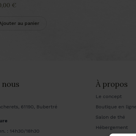
0,00
€
Ajouter au panier
 nous
À propos
Le concept
cherets, 61190, Bubertré
Boutique en lign
Salon de thé
ure
Hébergement
ven. : 14h30/18h30