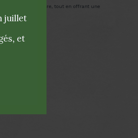
acontent une histoire, tout en offrant une
juillet
gés, et