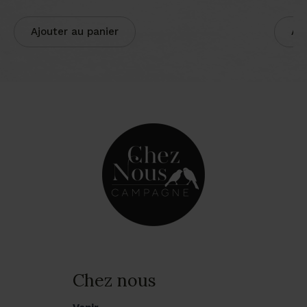
initial
actuel
était :
est :
Ajouter au panier
Ajo
20,00 €.
15,00 €.
Chez nous