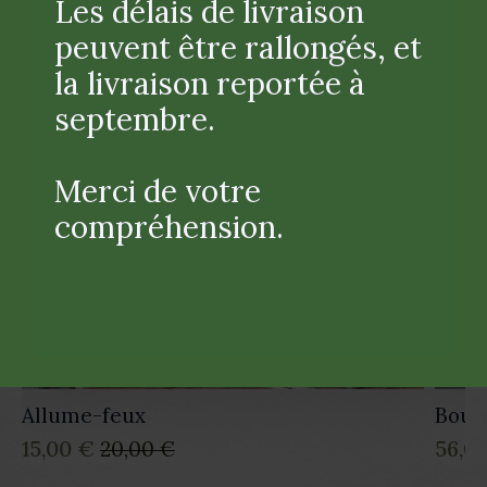
Les délais de livraison
PROMO !
peuvent être rallongés, et
la livraison reportée à
septembre.
Merci de votre
compréhension.
Allume-feux
Boug
15,00
€
56,0
20,00
€
Le
Le
prix
prix