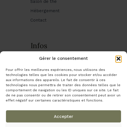
Salon de thé
Hébergement
Contact
Infos
Livraison & transport
Gérer le consentement
Infos pratiques
Pour offrir les meilleures expériences, nous utilisons des
technologies telles que les cookies pour stocker et/ou accéder
Mes commandes
aux informations des appareils. Le fait de consentir à ces
Mentions légales
technologies nous permettra de traiter des données telles que le
comportement de navigation ou les ID uniques sur ce site. Le fait
Politique de confidentialité
de ne pas consentir ou de retirer son consentement peut avoir un
effet négatif sur certaines caractéristiques et fonctions.
Gestion des cookies
CGV
Accepter