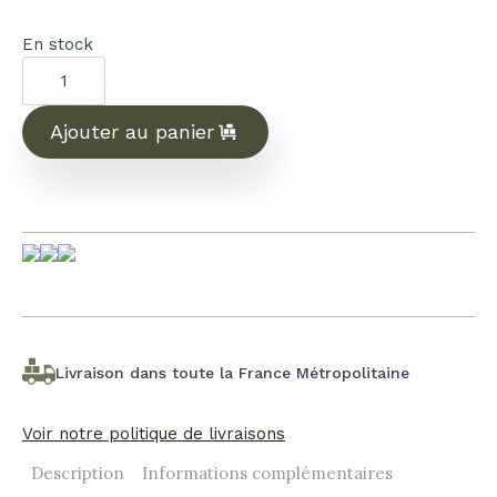
En stock
quantité
de
Bougie
Camée
-
Ajouter au panier
Talisman
blanc
Livraison dans toute la France Métropolitaine
Voir notre politique de livraisons
Description
Informations complémentaires