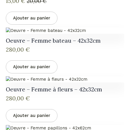
15,00
€
20,00
€
Le
Le
prix
prix
initial
actuel
Ajouter au panier
était :
est :
20,00 €.
15,00 €.
Oeuvre – Femme bateau – 42x32cm
280,00
€
Ajouter au panier
Oeuvre – Femme à fleurs – 42x32cm
280,00
€
Ajouter au panier