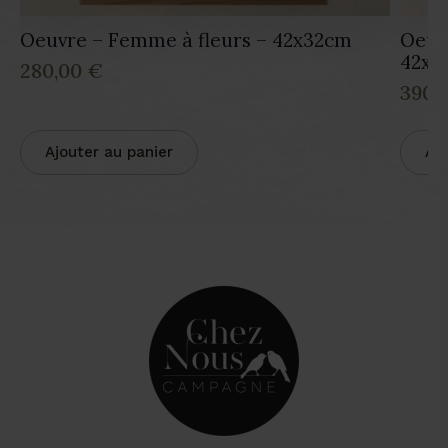
Oeuvre – Femme à fleurs – 42x32cm
Oeuv
42x6
280,00
€
390,
Ajouter au panier
Ajo