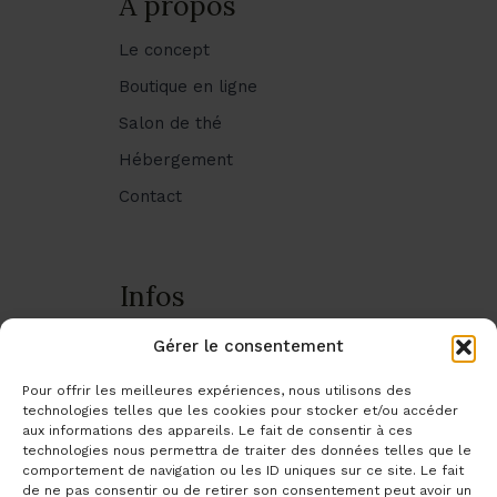
À propos
Le concept
Boutique en ligne
Salon de thé
Hébergement
Contact
Infos
Livraison & transport
Gérer le consentement
Infos pratiques
Pour offrir les meilleures expériences, nous utilisons des
technologies telles que les cookies pour stocker et/ou accéder
Mes commandes
aux informations des appareils. Le fait de consentir à ces
Mentions légales
technologies nous permettra de traiter des données telles que le
comportement de navigation ou les ID uniques sur ce site. Le fait
Politique de confidentialité
de ne pas consentir ou de retirer son consentement peut avoir un