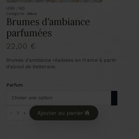
UGS :
ND
Catégorie :
Déco
Brumes d’ambiance
parfumées
22,00
€
Brumes d’ambiance réalisées en France à partir
d’alcool de betterave.
Parfum
quantité
de
Ajouter au panier
Brumes
d'ambiance
parfumées