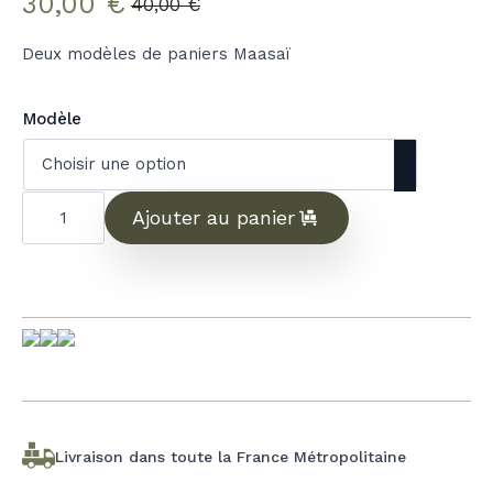
30,00
€
40,00
€
Le
Le
prix
prix
Deux modèles de paniers Maasaï
initial
actuel
était :
est :
Modèle
40,00 €.
30,00 €.
quantité
de
Ajouter au panier
Paniers
Maasaï
Livraison dans toute la France Métropolitaine