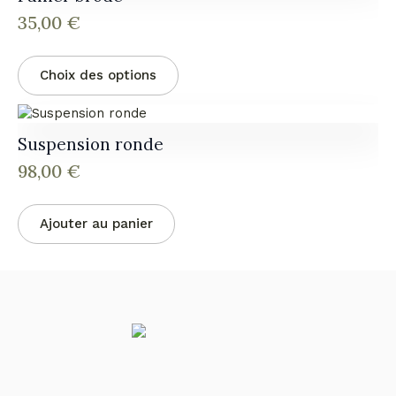
Les
du
35,00
€
options
produit
peuvent
Ce
être
Choix des options
produit
choisies
a
sur
plusieurs
la
variations.
page
Suspension ronde
Les
du
98,00
€
options
produit
peuvent
être
Ajouter au panier
choisies
sur
la
page
du
produit