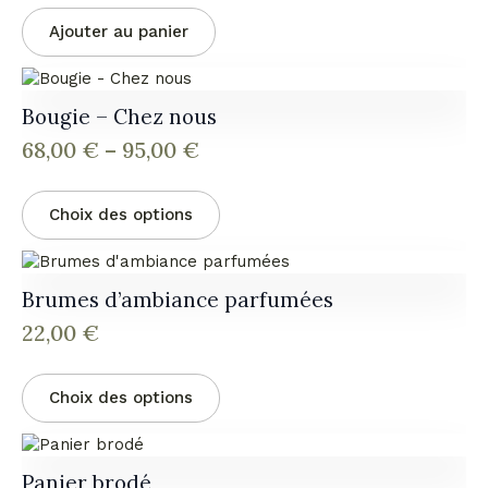
Ajouter au panier
Bougie – Chez nous
68,00
€
–
95,00
€
Plage
de
Ce
prix :
Choix des options
produit
68,00 €
a
à
plusieurs
95,00 €
variations.
Brumes d’ambiance parfumées
Les
22,00
€
options
peuvent
Ce
être
Choix des options
produit
choisies
a
sur
plusieurs
la
variations.
page
Panier brodé